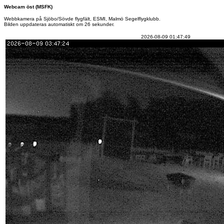
Webcam öst (MSFK)
Webbkamera på Sjöbo/Sövde flygfält, ESMI, Malmö Segelflygklubb.
Bilden uppdateras automatiskt om 25 sekunder.
2026-08-09 01:47:49